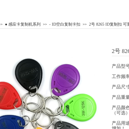
● 感应卡复制机系列
- ID空白复制卡扣
2号 8265 ID复制扣 
>>
>>
>>
2号 8
产品型号
工作频率：
产品尺寸：
产品重量：
产品颜
（可选
产品用
增加！